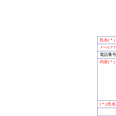
氏名(＊)
メールアド
電話番
内容(＊)
(＊):