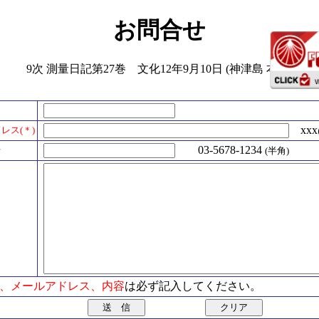
お問合せ
9次 測量日記第27巻 文化12年9月10日 (神津島 本村)
xxx@
レス(＊)
号
03-5678-1234
(半角)
氏名、メールアドレス、内容
は必ず記入してください。