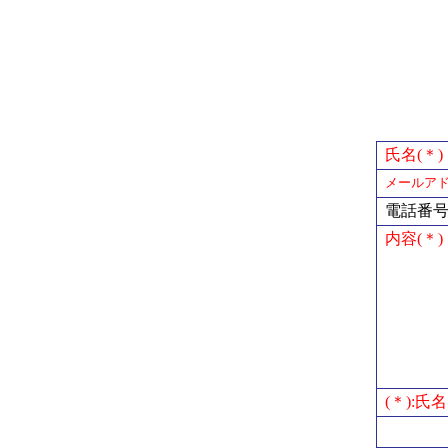
氏名(＊)
メールアド
電話番
内容(＊)
(＊):