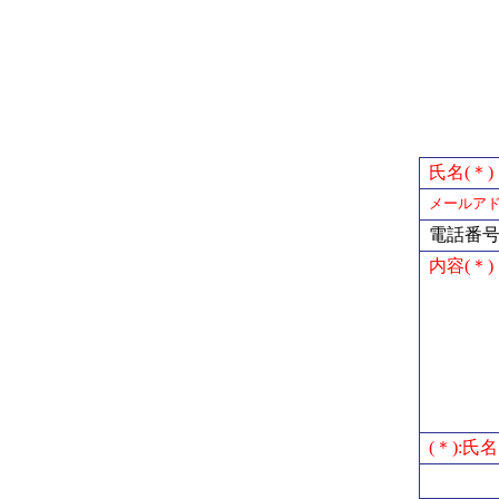
氏名(＊)
メールアド
電話番
内容(＊)
(＊):