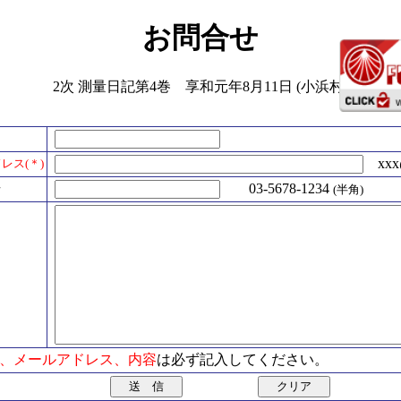
お問合せ
2次 測量日記第4巻 享和元年8月11日 (小浜村)
xxx@
レス(＊)
号
03-5678-1234
(半角)
氏名、メールアドレス、内容
は必ず記入してください。