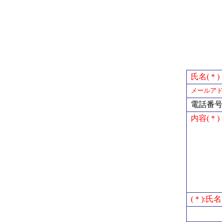
氏名(＊)
メールアド
電話番
内容(＊)
(＊):