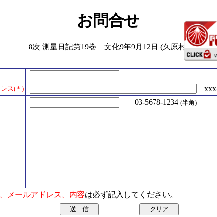
お問合せ
8次 測量日記第19巻 文化9年9月12日 (久原村)
xxx@
レス(＊)
号
03-5678-1234
(半角)
氏名、メールアドレス、内容
は必ず記入してください。