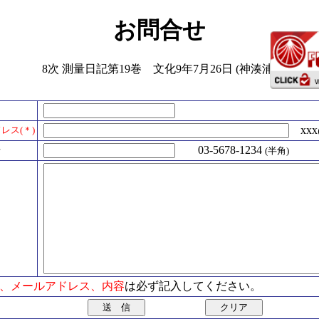
お問合せ
8次 測量日記第19巻 文化9年7月26日 (神湊浦)
xxx@
レス(＊)
号
03-5678-1234
(半角)
氏名、メールアドレス、内容
は必ず記入してください。