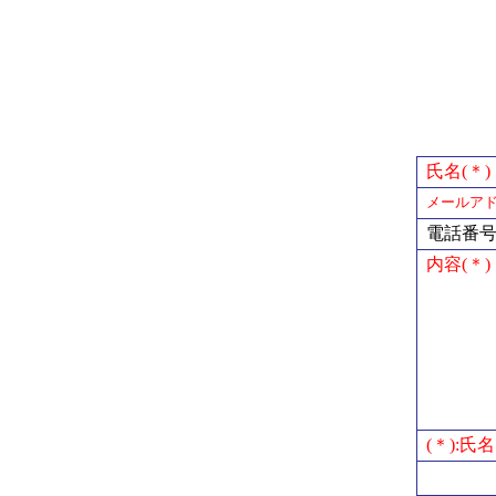
氏名(＊)
メールアド
電話番
内容(＊)
(＊):