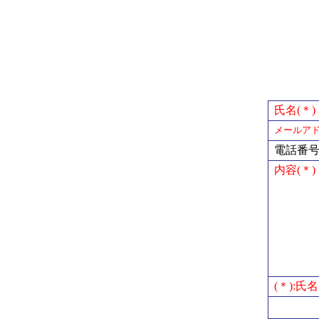
氏名(＊)
メールアド
電話番
内容(＊)
(＊):