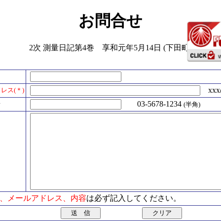
お問合せ
2次 測量日記第4巻 享和元年5月14日 (下田町)
xxx@
レス(＊)
号
03-5678-1234
(半角)
氏名、メールアドレス、内容
は必ず記入してください。