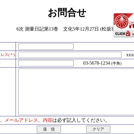
お問合せ
6次 測量日記第13巻 文化5年12月27日 (松坂宿)
xxx@
レス(＊)
号
03-5678-1234
(半角)
氏名、メールアドレス、内容
は必ず記入してください。