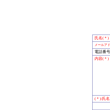
氏名(＊)
メールアド
電話番
内容(＊)
(＊):