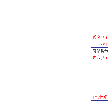
氏名(＊)
メールアド
電話番
内容(＊)
(＊):