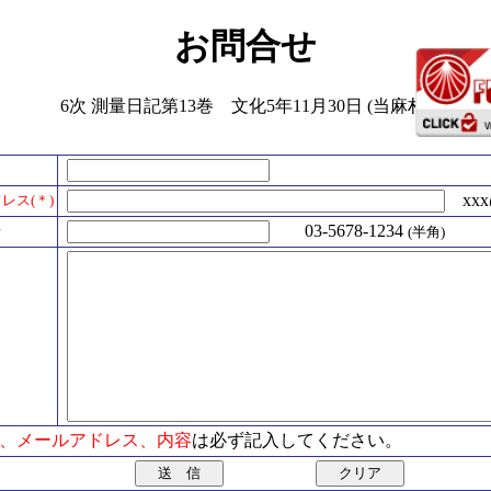
お問合せ
6次 測量日記第13巻 文化5年11月30日 (当麻村)
xxx@
レス(＊)
号
03-5678-1234
(半角)
氏名、メールアドレス、内容
は必ず記入してください。