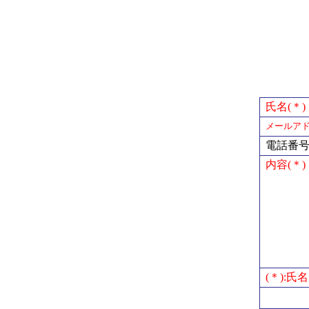
氏名(＊)
メールアド
電話番
内容(＊)
(＊):