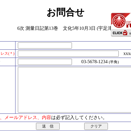
お問合せ
6次 測量日記第13巻 文化5年10月3日 (宇足津)
xxx@
レス(＊)
号
03-5678-1234
(半角)
氏名、メールアドレス、内容
は必ず記入してください。