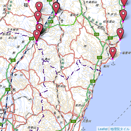
Leaflet
|
地理院タイル