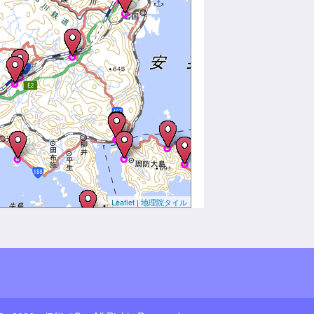
Leaflet
|
地理院タイル