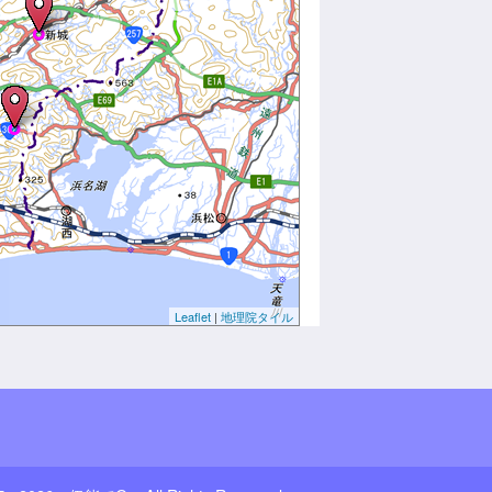
Leaflet
|
地理院タイル