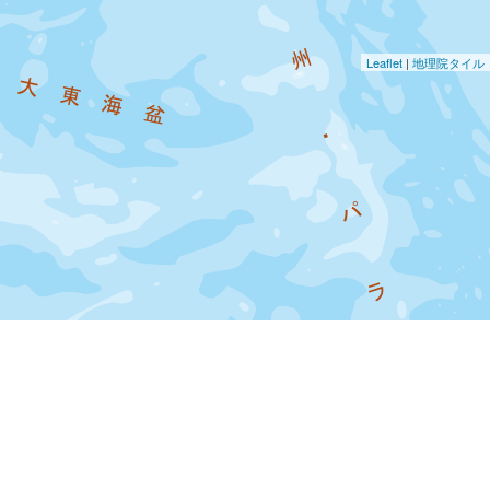
Leaflet
|
地理院タイル