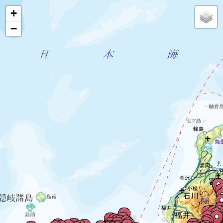
Mapが表示されます
+
−