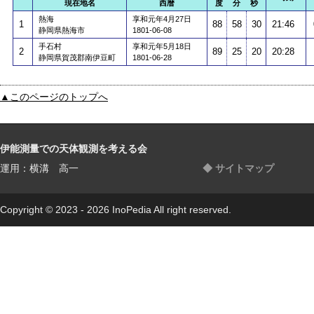
現在地名
西暦
度 分 秒
熱海
享和元年4月27日
1
88
58
30
21:46
静岡県熱海市
1801-06-08
手石村
享和元年5月18日
2
89
25
20
20:28
静岡県賀茂郡南伊豆町
1801-06-28
▲このページのトップへ
伊能測量での天体観測を考える会
運用：横溝 高一
◆ サイトマップ
Copyright © 2023 - 2026 InoPedia All right reserved.