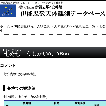
“伊能忠敬と伊能図”に関してあらゆることがわかる百科事典
ホーム
»
伊能測量旅程・人物全覧
»
天体観測DB
»
観測恒星一覧
» 七公
七
しちこうしち
うしかいδ、δBoo
七公七
コメント
七公内増七を省略表記
各地での観測値
測地度説 地之巻（第2次測量）
観測地
和暦
観測高度
no
時刻