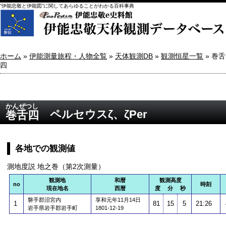
“伊能忠敬と伊能図”に関してあらゆることがわかる百科事典
ホーム
»
伊能測量旅程・人物全覧
»
天体観測DB
»
観測恒星一覧
» 巻舌
四
かんぜつし
ペルセウスζ、ζPer
巻舌四
各地での観測値
測地度説 地之巻（第2次測量）
観測地
和暦
観測高度
no
時刻
現在地名
西暦
度 分 秒
磐手郡沼宮内
享和元年11月14日
1
81
15
5
21:26
岩手県岩手郡岩手町
1801-12-19