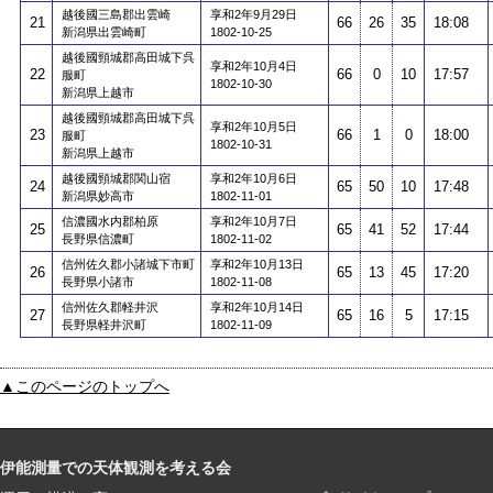
越後國三島郡出雲崎
享和2年9月29日
21
66
26
35
18:08
新潟県出雲崎町
1802-10-25
越後國頸城郡高田城下呉
享和2年10月4日
22
66
0
10
17:57
服町
1802-10-30
新潟県上越市
越後國頸城郡高田城下呉
享和2年10月5日
23
66
1
0
18:00
服町
1802-10-31
新潟県上越市
越後國頸城郡関山宿
享和2年10月6日
24
65
50
10
17:48
新潟県妙高市
1802-11-01
信濃國水内郡柏原
享和2年10月7日
25
65
41
52
17:44
長野県信濃町
1802-11-02
信州佐久郡小諸城下市町
享和2年10月13日
26
65
13
45
17:20
長野県小諸市
1802-11-08
信州佐久郡軽井沢
享和2年10月14日
27
65
16
5
17:15
長野県軽井沢町
1802-11-09
▲このページのトップへ
伊能測量での天体観測を考える会