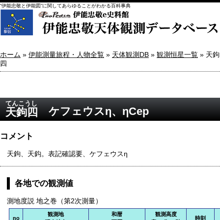
“伊能忠敬と伊能図”に関してあらゆることがわかる百科事典
ホーム
»
伊能測量旅程・人物全覧
»
天体観測DB
»
観測恒星一覧
» 天鉤
四
てんこうし
ケフェウスη、ηCep
天鉤四
コメント
天鉤、天鈎。表記確認要、ケフェウスη
各地での観測値
測地度説 地之巻（第2次測量）
観測地
和暦
観測高度
no
時刻