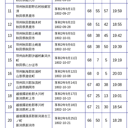
秋田県能代市
1802-09-26
羽州秋田郡野石村枝郷宮
享和2年9月1日
11
68
55
57
19:59
澤
1802-09-27
秋田県男鹿市
羽州秋田郡鵜木村
享和2年9月2日
12
68
51
42
18:55
秋田県男鹿市
1802-09-28
羽州秋田郡土崎港
享和2年9月5日
13
68
38
45
19:42
秋田県秋田市
1802-10-01
羽州秋田郡土崎港
享和2年9月6日
14
68
38
50
19:39
秋田県秋田市
1802-10-02
羽州由利郡汐越村象潟大
享和2年9月11日
15
68
7
5
19:19
町
1802-10-07
秋田県にかほ市
羽州鮑海郡吹浦村
享和2年9月12日
16
68
0
5
20:03
山形県遊佐町
1802-10-08
羽州田川郡加茂村
享和2年9月14日
17
67
40
38
19:08
山形県鶴岡市
1802-10-10
越後國岩舩郡大川村
享和2年9月17日
18
67
25
13
19:01
新潟県村上市
1802-10-13
越後國岩舩郡寒川村
享和2年9月18日
19
67
21
30
18:54
新潟県村上市
1802-10-14
越後國蒲原郡新潟港古三
享和2年9月25日
20
66
50
5
18:28
ノ町
1802-10-21
新潟県新潟市