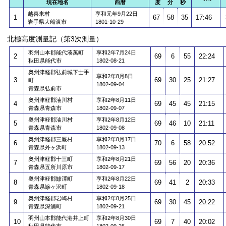
現在地名
西暦
度 分 秒
越喜来村
享和元年9月22日
1
67
58
35
17:46
岩手県大船渡市
1801-10-29
北極高度測量記（第3次測量）
羽州山本郡能代湊萬町
享和2年7月24日
2
69
6
55
22:24
秋田県能代市
1802-08-21
奥州津軽郡弘前城下士手
享和2年8月8日
3
69
30
25
21:27
町
1802-09-04
青森県弘前市
奥州津軽郡油川村
享和2年8月11日
4
69
45
45
21:15
青森県青森市
1802-09-07
奥州津軽郡油川村
享和2年8月12日
5
69
46
10
21:11
青森県青森市
1802-09-08
奥州津軽郡三厩村
享和2年8月17日
6
70
6
58
20:52
青森県外ヶ浜町
1802-09-13
奥州津軽郡十三町
享和2年8月21日
7
69
56
20
20:36
青森県五所川原市
1802-09-17
奥州津軽郡鯵澤町
享和2年8月22日
8
69
41
2
20:33
青森県鰺ヶ沢町
1802-09-18
奥州津軽郡岩崎村
享和2年8月25日
9
69
30
45
20:22
青森県深浦町
1802-09-21
羽州山本郡能代港井上町
享和2年8月30日
10
69
7
40
20:02