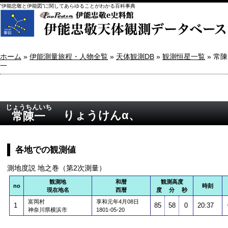
“伊能忠敬と伊能図”に関してあらゆることがわかる百科事典
ホーム
»
伊能測量旅程・人物全覧
»
天体観測DB
»
観測恒星一覧
» 常陳
一
じょうちんいち
りょうけんα、
常陳一
各地での観測値
測地度説 地之巻（第2次測量）
観測地
和暦
観測高度
no
時刻
現在地名
西暦
度 分 秒
富岡村
享和元年4月08日
1
85
58
0
20:37
神奈川県横浜市
1801-05-20