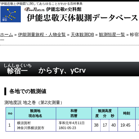
“伊能忠敬と伊能図”に関してあらゆることがわかる百科事典
ホーム
»
伊能測量旅程・人物全覧
»
天体観測DB
»
観測恒星一覧
» 軫宿
一
しんしゅくいち
からすγ、γCrv
軫宿一
各地での観測値
測地度説 地之巻（第2次測量）
観測地
和暦
観測高度
no
時刻
現在地名
西暦
度 分 秒
横須賀村
享和元年4月11日
1
38
17
40
19:45
神奈川県横須賀市
1801-05-23