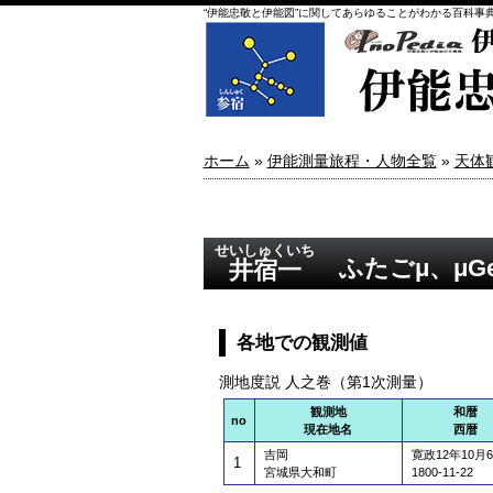
“伊能忠敬と伊能図”に関してあらゆることがわかる百科事
ホーム
»
伊能測量旅程・人物全覧
»
天体
せいしゅくいち
ふたごμ、μG
井宿一
各地での観測値
測地度説 人之巻（第1次測量）
観測地
和暦
no
現在地名
西暦
吉岡
寛政12年10月
1
宮城県大和町
1800-11-22