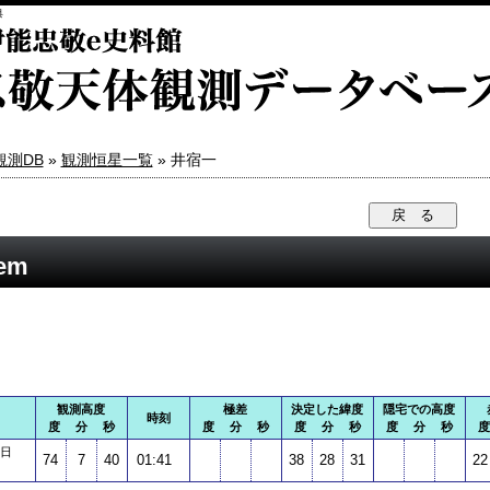
典
観測DB
»
観測恒星一覧
» 井宿一
em
観測高度
極差
決定した緯度
隠宅での高度
時刻
度 分 秒
度 分 秒
度 分 秒
度 分 秒
6日
74
7
40
01:41
38
28
31
22