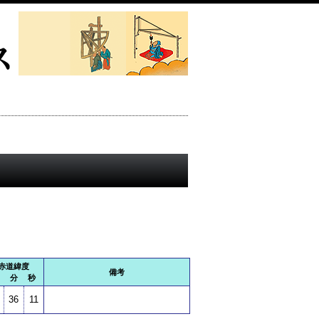
赤道緯度
備考
度 分 秒
36
11