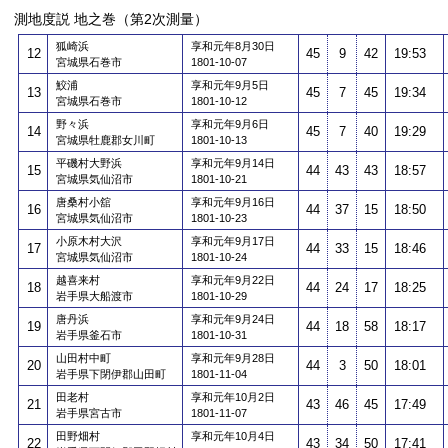
測地度説 地之巻（第2次測量）
狐崎浜
享和元年8月30日
12
45
9
42
19:53
宮城県石巻市
1801-10-07
鮫浦
享和元年9月5日
13
45
7
45
19:34
宮城県石巻市
1801-10-12
野々浜
享和元年9月6日
14
45
7
40
19:29
宮城県牡鹿郡女川町
1801-10-13
平磯村大野浜
享和元年9月14日
15
44
43
43
18:57
宮城県気仙沼市
1801-10-21
唐桑村小舘
享和元年9月16日
16
44
37
15
18:50
宮城県気仙沼市
1801-10-23
小原木村大沢
享和元年9月17日
17
44
33
15
18:46
宮城県気仙沼市
1801-10-24
越喜来村
享和元年9月22日
18
44
24
17
18:25
岩手県大船渡市
1801-10-29
唐丹浜
享和元年9月24日
19
44
18
58
18:17
岩手県釜石市
1801-10-31
山田村中町
享和元年9月28日
20
44
3
50
18:01
岩手県下閉伊郡山田町
1801-11-04
田老村
享和元年10月2日
21
43
46
45
17:49
岩手県宮古市
1801-11-07
田野畑村
享和元年10月4日
22
43
34
50
17:41