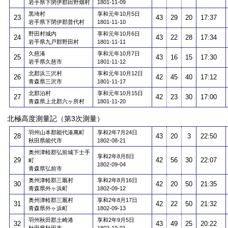
岩手県下閉伊郡田野畑村
1801-11-09
黒埼村
享和元年10月5日
23
43
29
20
17:37
岩手県下閉伊郡普代村
1801-11-10
野田村城内
享和元年10月6日
24
43
22
28
17:34
岩手県九戸郡野田村
1801-11-11
久慈湊
享和元年10月7日
25
43
16
15
17:30
岩手県久慈市
1801-11-12
北郡浜三沢村
享和元年10月12日
26
42
45
40
17:12
青森県三沢市
1801-11-17
北郡泊村
享和元年10月15日
27
42
23
30
17:00
青森県上北郡六ヶ所村
1801-11-20
北極高度測量記（第3次測量）
羽州山本郡能代湊萬町
享和2年7月24日
28
43
20
3
22:50
秋田県能代市
1802-08-21
奥州津軽郡弘前城下士手
享和2年8月8日
29
42
56
30
22:07
町
1802-09-04
青森県弘前市
奥州津軽郡三厩村
享和2年8月16日
30
42
20
50
21:35
青森県外ヶ浜町
1802-09-12
奥州津軽郡三厩村
享和2年8月17日
31
42
22
50
21:32
青森県外ヶ浜町
1802-09-13
羽州秋田郡土崎港
享和2年9月5日
32
43
49
25
20:22