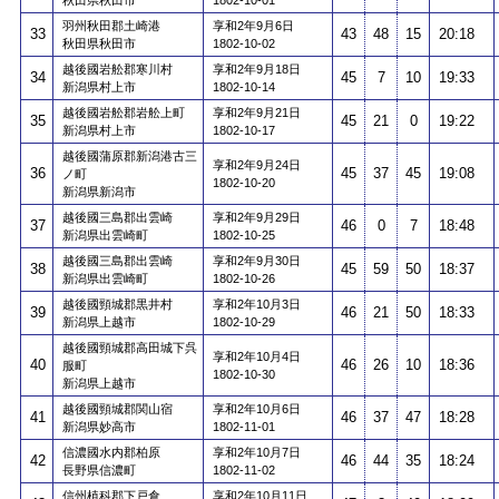
秋田県秋田市
1802-10-01
羽州秋田郡土崎港
享和2年9月6日
33
43
48
15
20:18
秋田県秋田市
1802-10-02
越後國岩舩郡寒川村
享和2年9月18日
34
45
7
10
19:33
新潟県村上市
1802-10-14
越後國岩舩郡岩舩上町
享和2年9月21日
35
45
21
0
19:22
新潟県村上市
1802-10-17
越後國蒲原郡新潟港古三
享和2年9月24日
36
45
37
45
19:08
ノ町
1802-10-20
新潟県新潟市
越後國三島郡出雲崎
享和2年9月29日
37
46
0
7
18:48
新潟県出雲崎町
1802-10-25
越後國三島郡出雲崎
享和2年9月30日
38
45
59
50
18:37
新潟県出雲崎町
1802-10-26
越後國頸城郡黒井村
享和2年10月3日
39
46
21
50
18:33
新潟県上越市
1802-10-29
越後國頸城郡高田城下呉
享和2年10月4日
40
46
26
10
18:36
服町
1802-10-30
新潟県上越市
越後國頸城郡関山宿
享和2年10月6日
41
46
37
47
18:28
新潟県妙高市
1802-11-01
信濃國水内郡柏原
享和2年10月7日
42
46
44
35
18:24
長野県信濃町
1802-11-02
信州植科郡下戸倉
享和2年10月11日