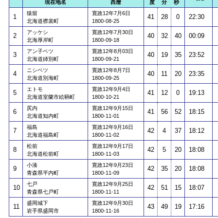
現在地名
西暦
度 分 秒
猿留
寛政12年7月6日
1
41
28
0
22:30
北海道襟裳町
1800-08-25
アッケシ
寛政12年7月30日
2
40
32
40
00:09
北海厚岸町
1800-09-18
アン子ベツ
寛政12年8月03日
3
40
19
35
23:52
北海道姉別町
1800-09-21
ニシベツ
寛政12年8月7日
4
40
11
20
23:35
北海道別海町
1800-09-25
エトモ
寛政12年9月4日
5
41
12
0
19:13
北海道室蘭市絵鞆町
1800-10-21
尻内
寛政12年9月15日
6
41
56
52
18:15
北海道知内町
1800-11-01
福島
寛政12年9月16日
7
42
4
37
18:12
北海道福島町
1800-11-02
松前
寛政12年9月17日
8
42
5
20
18:08
北海道松前町
1800-11-03
小湊
寛政12年9月23日
9
42
35
20
18:08
青森県平内町
1800-11-09
七戸
寛政12年9月25日
10
42
51
15
18:07
青森県七戸町
1800-11-11
盛岡城下
寛政12年9月30日
11
43
49
19
17:16
岩手県盛岡市
1800-11-16