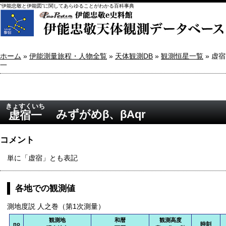
“伊能忠敬と伊能図”に関してあらゆることがわかる百科事典
ホーム
»
伊能測量旅程・人物全覧
»
天体観測DB
»
観測恒星一覧
» 虚宿
一
きょすくいち
みずがめβ、βAqr
虚宿一
コメント
単に「虚宿」とも表記
各地での観測値
測地度説 人之巻（第1次測量）
観測地
和暦
観測高度
no
時刻