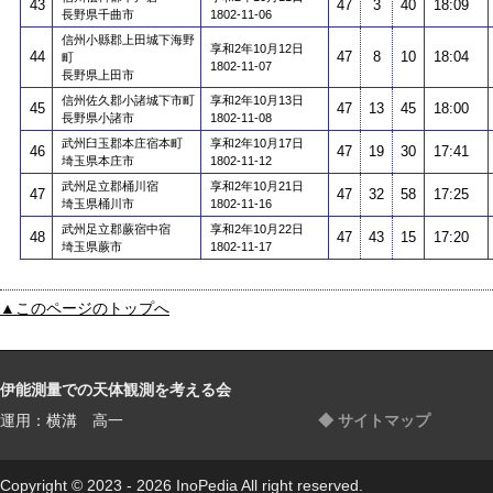
43
47
3
40
18:09
長野県千曲市
1802-11-06
信州小縣郡上田城下海野
享和2年10月12日
44
47
8
10
18:04
町
1802-11-07
長野県上田市
信州佐久郡小諸城下市町
享和2年10月13日
45
47
13
45
18:00
長野県小諸市
1802-11-08
武州臼玉郡本庄宿本町
享和2年10月17日
46
47
19
30
17:41
埼玉県本庄市
1802-11-12
武州足立郡桶川宿
享和2年10月21日
47
47
32
58
17:25
埼玉県桶川市
1802-11-16
武州足立郡蕨宿中宿
享和2年10月22日
48
47
43
15
17:20
埼玉県蕨市
1802-11-17
▲このページのトップへ
伊能測量での天体観測を考える会
運用：横溝 高一
◆ サイトマップ
Copyright © 2023 - 2026 InoPedia All right reserved.