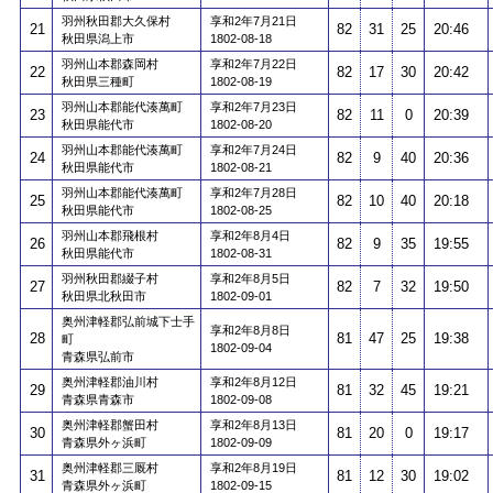
羽州秋田郡大久保村
享和2年7月21日
21
82
31
25
20:46
秋田県潟上市
1802-08-18
羽州山本郡森岡村
享和2年7月22日
22
82
17
30
20:42
秋田県三種町
1802-08-19
羽州山本郡能代湊萬町
享和2年7月23日
23
82
11
0
20:39
秋田県能代市
1802-08-20
羽州山本郡能代湊萬町
享和2年7月24日
24
82
9
40
20:36
秋田県能代市
1802-08-21
羽州山本郡能代湊萬町
享和2年7月28日
25
82
10
40
20:18
秋田県能代市
1802-08-25
羽州山本郡飛根村
享和2年8月4日
26
82
9
35
19:55
秋田県能代市
1802-08-31
羽州秋田郡綴子村
享和2年8月5日
27
82
7
32
19:50
秋田県北秋田市
1802-09-01
奥州津軽郡弘前城下士手
享和2年8月8日
28
81
47
25
19:38
町
1802-09-04
青森県弘前市
奥州津軽郡油川村
享和2年8月12日
29
81
32
45
19:21
青森県青森市
1802-09-08
奥州津軽郡蟹田村
享和2年8月13日
30
81
20
0
19:17
青森県外ヶ浜町
1802-09-09
奥州津軽郡三厩村
享和2年8月19日
31
81
12
30
19:02
青森県外ヶ浜町
1802-09-15