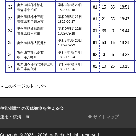
奥州津軽郡小泊村
享和2年8月20日
32
81
15
35
18:51
青森県中泊町
1802-09-16
奥州津軽郡十三町
享和2年8月21日
33
81
21
55
18:47
青森県五所川原市
1802-09-17
奥州津軽郡鯵澤町
享和2年8月22日
34
81
36
0
18:44
青森県鰺ヶ沢町
1802-09-18
享和2年8月26日
35
81
53
15
18:29
奥州津軽郡大間越村
1802-09-22
羽州山本郡八森村
享和2年8月28日
36
82
3
5
18:22
秋田県八峰町
1802-09-24
羽州山本郡能代港井上町
享和2年8月30日
37
82
10
25
18:13
秋田県能代市
1802-09-26
▲このページのトップへ
伊能測量での天体観測を考える会
運用：横溝 高一
◆ サイトマップ
Copyright © 2023 - 2026 InoPedia All right reserved.