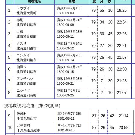
現在地名
西暦
度 分 秒
トウブイ
寛政12年7月15日
1
79
55
10
19:25
北海道大樹町
1800-09-03
赤別
寛政12年7月21日
2
79
34
20
22:34
北海道釧路市
1800-09-09
白糠
寛政12年7月23日
3
79
30
45
22:26
北海道白糠町
1800-09-11
クスリ
寛政12年7月24日
4
79
27
20
22:21
北海道釧路市
1800-09-12
コンムイ
寛政12年7月26日
5
79
26
45
21:57
北海道釧路市
1800-09-14
仙鳳ジ
寛政12年7月27日
6
79
26
30
21:50
北海道釧路市
1800-09-15
アン子ベツ
寛政12年8月03日
7
79
7
30
21:23
北海道姉別町
1800-09-21
ニシベツ
寛政12年8月7日
8
79
2
10
21:07
北海道別海町
1800-09-25
測地度説 地之巻（第2次測量）
洲崎村
享和元年7月3日
9
87
26
42
21:14
千葉県館山市
1801-08-11
北朝夷村
享和元年7月7日
10
87
26
45
20:58
千葉県南房総市
1801-08-15