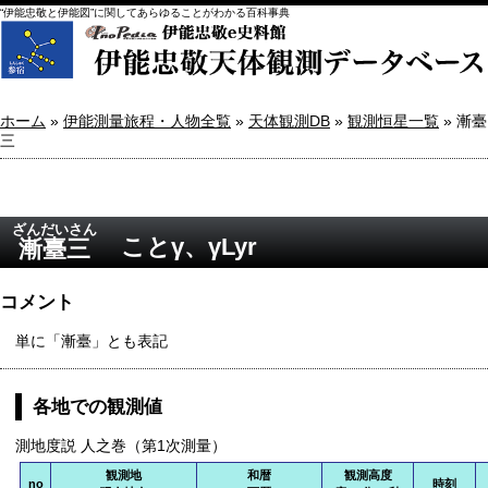
“伊能忠敬と伊能図”に関してあらゆることがわかる百科事典
ホーム
»
伊能測量旅程・人物全覧
»
天体観測DB
»
観測恒星一覧
» 漸臺
三
ざんだいさん
ことγ、γLyr
漸臺三
コメント
単に「漸臺」とも表記
各地での観測値
測地度説 人之巻（第1次測量）
観測地
和暦
観測高度
no
時刻