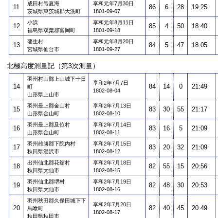
成田村号夏海
享和元年7月30日
11
86
6
28
19:25
茨城県東茨城郡大洗町
1801-09-07
小浜
享和元年8月11日
12
85
4
50
18:40
福島県双葉郡富岡町
1801-09-18
蒲生村
享和元年8月20日
13
84
5
47
18:05
宮城県仙台市
1801-09-27
北極高度測量記（第3次測量）
羽州村山郡上山城下十日
享和2年7月7日
14
84
14
0
21:49
町
1802-08-04
山形県上山市
羽州最上郡金山村
享和2年7月13日
15
83
30
55
21:17
山形県金山町
1802-08-10
羽州最上郡及位村
享和2年7月14日
16
83
16
5
21:09
山形県金山町
1802-08-11
羽州雄勝郡下院内村
享和2年7月15日
17
83
20
32
21:09
秋田県湯沢市
1802-08-12
出州仙北郡花舘村
享和2年7月18日
18
82
55
15
20:56
秋田県大仙市
1802-08-15
羽州仙北郡堺村
享和2年7月19日
19
82
48
30
20:53
秋田県大仙市
1802-08-16
羽州秋田郡久保田城下下
享和2年7月20日
20
82
40
45
20:49
馬喰町
1802-08-17
秋田県秋田市