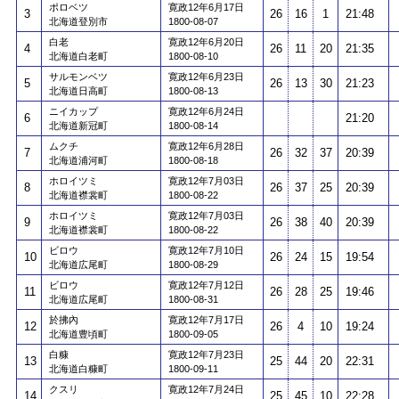
ポロベツ
寛政12年6月17日
3
26
16
1
21:48
北海道登別市
1800-08-07
白老
寛政12年6月20日
4
26
11
20
21:35
北海道白老町
1800-08-10
サルモンベツ
寛政12年6月23日
5
26
13
30
21:23
北海道日高町
1800-08-13
ニイカップ
寛政12年6月24日
6
21:20
北海道新冠町
1800-08-14
ムクチ
寛政12年6月28日
7
26
32
37
20:39
北海道浦河町
1800-08-18
ホロイツミ
寛政12年7月03日
8
26
37
25
20:39
北海道襟裳町
1800-08-22
ホロイツミ
寛政12年7月03日
9
26
38
40
20:39
北海道襟裳町
1800-08-22
ビロウ
寛政12年7月10日
10
26
24
15
19:54
北海道広尾町
1800-08-29
ビロウ
寛政12年7月12日
11
26
28
25
19:46
北海道広尾町
1800-08-31
於拂內
寛政12年7月17日
12
26
4
10
19:24
北海道豊頃町
1800-09-05
白糠
寛政12年7月23日
13
25
44
20
22:31
北海道白糠町
1800-09-11
クスリ
寛政12年7月24日
14
25
45
10
22:28