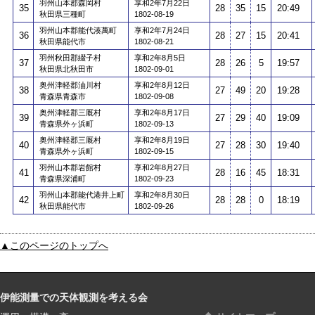
羽州山本郡森岡村
享和2年7月22日
35
28
35
15
20:49
秋田県三種町
1802-08-19
羽州山本郡能代湊萬町
享和2年7月24日
36
28
27
15
20:41
秋田県能代市
1802-08-21
羽州秋田郡綴子村
享和2年8月5日
37
28
26
5
19:57
秋田県北秋田市
1802-09-01
奥州津軽郡油川村
享和2年8月12日
38
27
49
20
19:28
青森県青森市
1802-09-08
奥州津軽郡三厩村
享和2年8月17日
39
27
29
40
19:09
青森県外ヶ浜町
1802-09-13
奥州津軽郡三厩村
享和2年8月19日
40
27
28
30
19:40
青森県外ヶ浜町
1802-09-15
羽州山本郡岩館村
享和2年8月27日
41
28
16
45
18:31
青森県深浦町
1802-09-23
羽州山本郡能代港井上町
享和2年8月30日
42
28
28
0
18:19
秋田県能代市
1802-09-26
▲このページのトップへ
伊能測量での天体観測を考える会