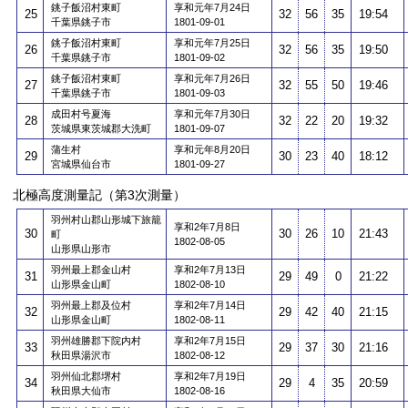
銚子飯沼村東町
享和元年7月24日
25
32
56
35
19:54
千葉県銚子市
1801-09-01
銚子飯沼村東町
享和元年7月25日
26
32
56
35
19:50
千葉県銚子市
1801-09-02
銚子飯沼村東町
享和元年7月26日
27
32
55
50
19:46
千葉県銚子市
1801-09-03
成田村号夏海
享和元年7月30日
28
32
22
20
19:32
茨城県東茨城郡大洗町
1801-09-07
蒲生村
享和元年8月20日
29
30
23
40
18:12
宮城県仙台市
1801-09-27
北極高度測量記（第3次測量）
羽州村山郡山形城下旅籠
享和2年7月8日
30
30
26
10
21:43
町
1802-08-05
山形県山形市
羽州最上郡金山村
享和2年7月13日
31
29
49
0
21:22
山形県金山町
1802-08-10
羽州最上郡及位村
享和2年7月14日
32
29
42
40
21:15
山形県金山町
1802-08-11
羽州雄勝郡下院内村
享和2年7月15日
33
29
37
30
21:16
秋田県湯沢市
1802-08-12
羽州仙北郡堺村
享和2年7月19日
34
29
4
35
20:59
秋田県大仙市
1802-08-16