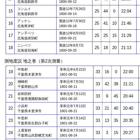
北海道釧路市
1800-09-12
コンムイ
寛政12年7月26日
15
25
44
0
22:04
北海道釧路市
1800-09-14
アッケシ
寛政12年7月30日
16
25
41
10
21:46
北海厚岸町
1800-09-18
アン子ベツ
寛政12年8月03日
17
25
25
15
21:29
北海道姉別町
1800-09-21
ニシベツ
寛政12年8月7日
18
25
18
20
21:13
北海道別海町
1800-09-25
測地度説 地之巻（第2次測量）
中島村
享和元年6月22日
19
33
16
0
22:00
千葉県木更津市
1801-08-01
洲崎村
享和元年7月3日
20
33
42
38
21:21
千葉県館山市
1801-08-11
岩和田村
享和元年7月12日
21
33
9
45
20:44
千葉県夷隅郡御宿町
1801-08-20
小浜村
享和元年7月13日
22
33
21
40
20:40
千葉県木更津市
1801-08-21
中里村
享和元年7月14日
23
33
13
35
20:35
千葉県長生郡白子町
1801-08-22
上屋形村
享和元年7月16日
24
33
3
15
20:27
千葉県山武郡横芝光町
1801-08-24