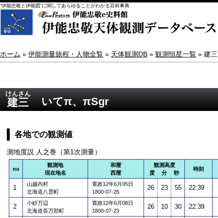
“伊能忠敬と伊能図”に関してあらゆることがわかる百科事典
ホーム
»
伊能測量旅程・人物全覧
»
天体観測DB
»
観測恒星一覧
» 建三
けんさん
いてπ、πSgr
建三
各地での観測値
測地度説 人之巻（第1次測量）
観測地
和暦
観測高度
no
時刻
現在地名
西暦
度 分 秒
山越内村
寛政12年6月05日
1
26
23
55
22:39
北海道八雲町
1800-07-26
小砂万辺
寛政12年6月08日
2
26
10
30
22:39
北海道長万部町
1800-07-23