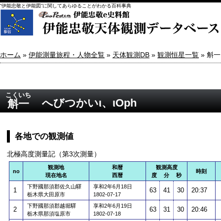
“伊能忠敬と伊能図”に関してあらゆることがわかる百科事典
ホーム
»
伊能測量旅程・人物全覧
»
天体観測DB
»
観測恒星一覧
» 斛一
こくいち
へびつかいι、ιOph
斛一
各地での観測値
北極高度測量記（第3次測量）
観測地
和暦
観測高度
no
時刻
現在地名
西暦
度 分 秒
下野國那須郡佐久山驛
享和2年6月18日
1
63
41
30
20:37
栃木県大田原市
1802-07-17
下野國那須郡越堀驛
享和2年6月19日
2
63
31
30
20:46
栃木県那須塩原市
1802-07-18