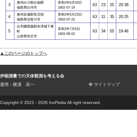
奥州白川郡白坂驛
享和2年6月20日
3
63
23
25
20:38
福島県白河市
1802-07-19
奥州岩瀬郡長沼宿
享和2年6月23日
4
63
11
35
20:25
福島県須賀川市
1802-07-22
出羽國置賜郡米澤城下東
享和2年7月5日
5
63
34
55
19:46
町
1802-08-02
山形県米沢市
▲このページのトップへ
伊能測量での天体観測を考える会
運用：横溝 高一
◆ サイトマップ
Copyright © 2023 - 2026 InoPedia All right reserved.