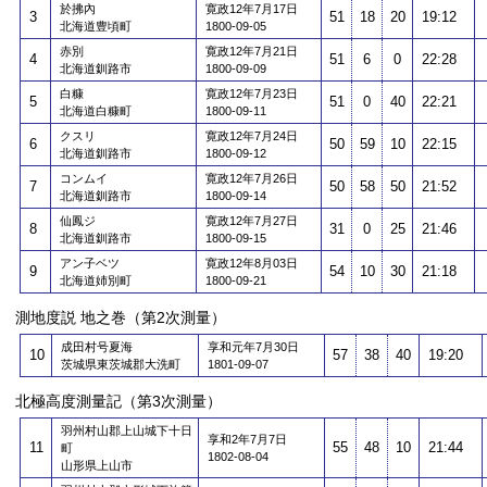
於拂內
寛政12年7月17日
3
51
18
20
19:12
北海道豊頃町
1800-09-05
赤別
寛政12年7月21日
4
51
6
0
22:28
北海道釧路市
1800-09-09
白糠
寛政12年7月23日
5
51
0
40
22:21
北海道白糠町
1800-09-11
クスリ
寛政12年7月24日
6
50
59
10
22:15
北海道釧路市
1800-09-12
コンムイ
寛政12年7月26日
7
50
58
50
21:52
北海道釧路市
1800-09-14
仙鳳ジ
寛政12年7月27日
8
31
0
25
21:46
北海道釧路市
1800-09-15
アン子ベツ
寛政12年8月03日
9
54
10
30
21:18
北海道姉別町
1800-09-21
測地度説 地之巻（第2次測量）
成田村号夏海
享和元年7月30日
10
57
38
40
19:20
茨城県東茨城郡大洗町
1801-09-07
北極高度測量記（第3次測量）
羽州村山郡上山城下十日
享和2年7月7日
11
55
48
10
21:44
町
1802-08-04
山形県上山市