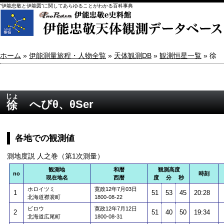
“伊能忠敬と伊能図”に関してあらゆることがわかる百科事典
ホーム
»
伊能測量旅程・人物全覧
»
天体観測DB
»
観測恒星一覧
» 徐
じょ
へびθ、θSer
徐
各地での観測値
測地度説 人之巻（第1次測量）
観測地
和暦
観測高度
no
時刻
現在地名
西暦
度 分 秒
ホロイツミ
寛政12年7月03日
1
51
53
45
20:28
北海道襟裳町
1800-08-22
ビロウ
寛政12年7月12日
2
51
40
50
19:34
北海道広尾町
1800-08-31