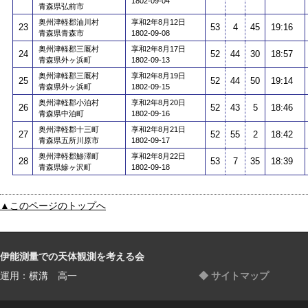
1802-09-04
青森県弘前市
奥州津軽郡油川村
享和2年8月12日
23
53
4
45
19:16
青森県青森市
1802-09-08
奥州津軽郡三厩村
享和2年8月17日
24
52
44
30
18:57
青森県外ヶ浜町
1802-09-13
奥州津軽郡三厩村
享和2年8月19日
25
52
44
50
19:14
青森県外ヶ浜町
1802-09-15
奥州津軽郡小泊村
享和2年8月20日
26
52
43
5
18:46
青森県中泊町
1802-09-16
奥州津軽郡十三町
享和2年8月21日
27
52
55
2
18:42
青森県五所川原市
1802-09-17
奥州津軽郡鯵澤町
享和2年8月22日
28
53
7
35
18:39
青森県鰺ヶ沢町
1802-09-18
▲このページのトップへ
伊能測量での天体観測を考える会
運用：横溝 高一
◆ サイトマップ