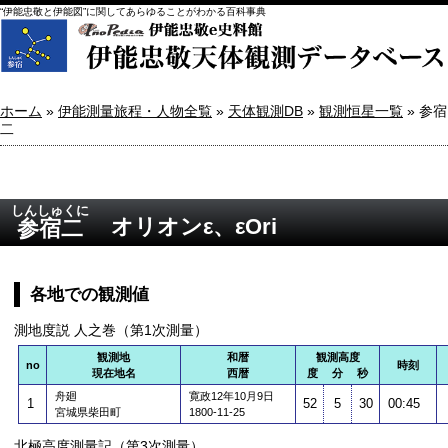
“伊能忠敬と伊能図”に関してあらゆることがわかる百科事典
ホーム
»
伊能測量旅程・人物全覧
»
天体観測DB
»
観測恒星一覧
» 参宿
二
しんしゅくに
オリオンε、εOri
参宿二
各地での観測値
測地度説 人之巻（第1次測量）
観測地
和暦
観測高度
no
時刻
現在地名
西暦
度 分 秒
舟廻
寛政12年10月9日
1
52
5
30
00:45
宮城県柴田町
1800-11-25
北極高度測量記（第3次測量）