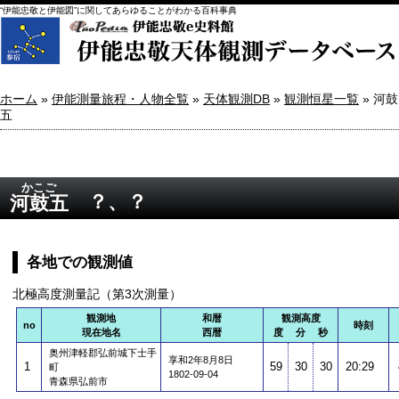
“伊能忠敬と伊能図”に関してあらゆることがわかる百科事典
ホーム
»
伊能測量旅程・人物全覧
»
天体観測DB
»
観測恒星一覧
» 河鼓
五
かこご
？、？
河鼓五
各地での観測値
北極高度測量記（第3次測量）
観測地
和暦
観測高度
no
時刻
現在地名
西暦
度 分 秒
奥州津軽郡弘前城下士手
享和2年8月8日
1
59
30
30
20:29
町
1802-09-04
青森県弘前市