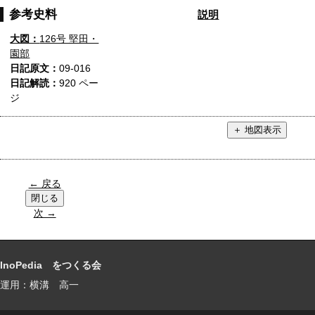
参考史料
説明
大図：
126号 堅田・
園部
日記原文：
09-016
日記解読：
920 ペー
ジ
← 戻る
次 →
InoPedia をつくる会
運用：横溝 高一