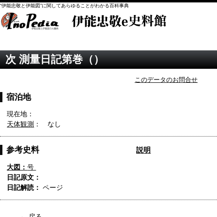
“伊能忠敬と伊能図”に関してあらゆることがわかる百科事典
次 測量日記第巻（）
このデータのお問合せ
宿泊地
現在地：
天体観測
： なし
参考史料
説明
大図：
号
日記原文：
日記解読：
ページ
← 戻る