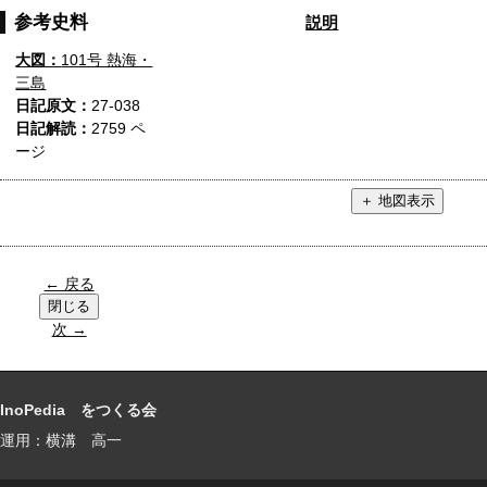
参考史料
説明
大図：
101号 熱海・
三島
日記原文：
27-038
日記解読：
2759 ペ
ージ
← 戻る
次 →
InoPedia をつくる会
運用：横溝 高一