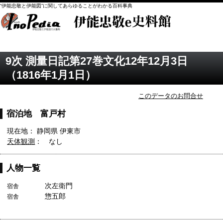
“伊能忠敬と伊能図”に関してあらゆることがわかる百科事典
9次 測量日記第27巻文化12年12月3日
（1816年1月1日）
このデータのお問合せ
宿泊地 富戸村
現在地： 静岡県 伊東市
天体観測
： なし
人物一覧
次左衛門
宿舎
惣五郎
宿舎