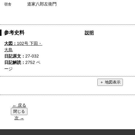
道家八郎左衛門
宿舎
参考史料
説明
大図：
102号 下田・
大島
日記原文：
27-032
日記解読：
2752 ペ
ージ
← 戻る
次 →