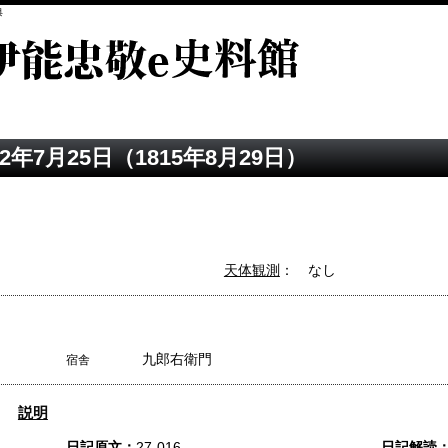
典
2年7月25日（1815年8月29日）
天体観測
： なし
九郎右衛門
宿舎
説明
日記原文：
27-016
日記解読