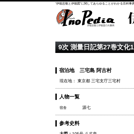
“伊能忠敬と伊能図”に関してあらゆることがわかる百科事
9次 測量日記第27巻文化1
宿泊地 三宅島 阿古村
現在地： 東京都 三宅支庁三宅村
人物一覧
源七
宿舎
参考史料
大図：
105号 八丈島