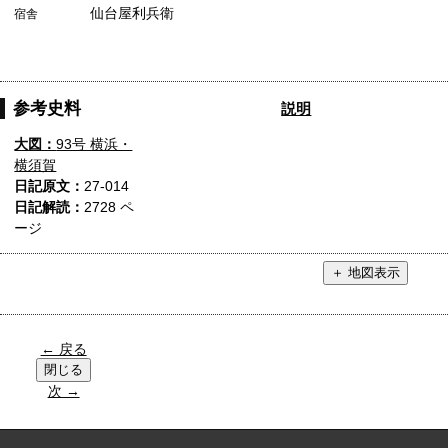
仙台屋利兵衛
宿舎
参考史料
説明
大図：
93号 横浜・
横須賀
日記原文：
27-014
日記解読：
2728 ペ
ージ
← 戻る
次 →