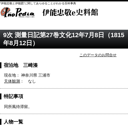
“伊能忠敬と伊能図”に関してあらゆることがわかる百科事典
9次 測量日記第27巻文化12年7月8日（1815
年8月12日）
このデータのお問合せ
宿泊地 三崎湊
現在地： 神奈川県 三浦市
天体観測
： なし
特記事項
同所風待滞留。
人物一覧