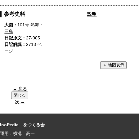
参考史料
説明
大図：
101号 熱海・
三島
日記原文：
27-005
日記解読：
2713 ペ
ージ
← 戻る
次 →
InoPedia をつくる会
運用：横溝 高一