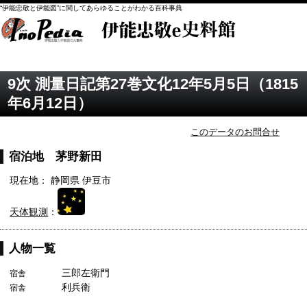
“伊能忠敬と伊能図”に関してあらゆることがわかる百科事典
9次 測量日記第27巻文化12年5月5日（1815
年6月12日）
このデータのお問合せ
宿泊地 茅野新田
現在地： 静岡県 伊豆市
天体観測
：
人物一覧
三郎左衛門
宿舎
利兵衛
宿舎