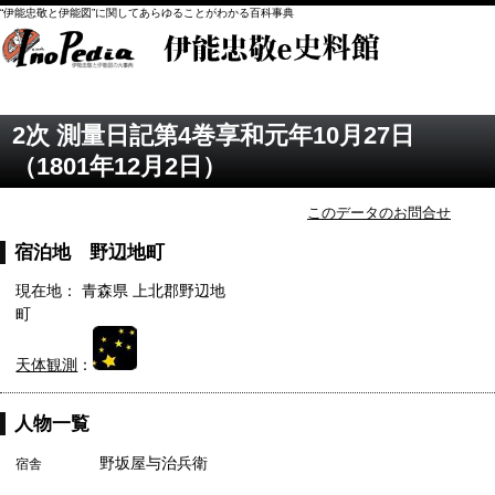
“伊能忠敬と伊能図”に関してあらゆることがわかる百科事典
2次 測量日記第4巻享和元年10月27日
（1801年12月2日）
このデータのお問合せ
宿泊地 野辺地町
現在地： 青森県 上北郡野辺地
町
天体観測
：
人物一覧
野坂屋与治兵衛
宿舎