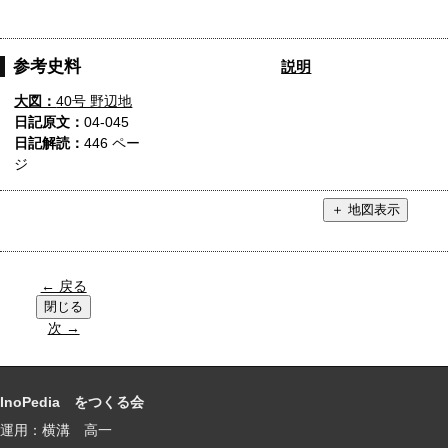
参考史料
説明
大図：
40号 野辺地
日記原文：
04-045
日記解読：
446 ペー
ジ
← 戻る
次 →
InoPedia をつくる会
運用：横溝 高一