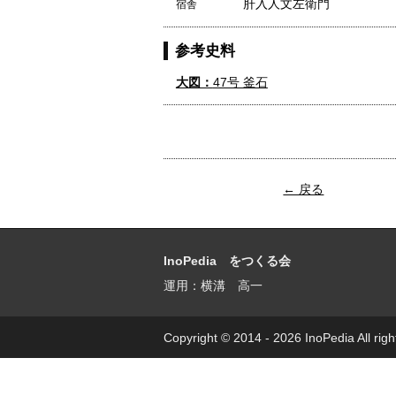
肝入人文左衛門
宿舎
参考史料
大図：
47号 釜石
← 戻る
InoPedia をつくる会
運用：横溝 高一
Copyright © 2014 - 2026 InoPedia All righ