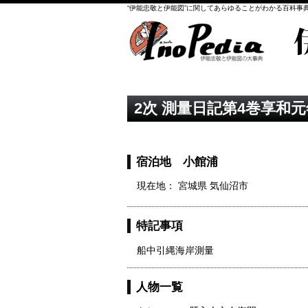
“伊能忠敬と伊能図”に関してあらゆることがわかる百科事
2次 測量日記第4巻享和元年
宿泊地 小館浦
現在地： 宮城県 気仙沼市
特記事項
船中引縄海岸測量
人物一覧