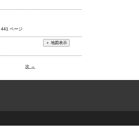
：
441 ページ
次 →