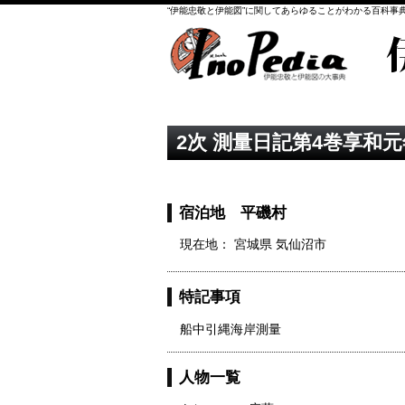
“伊能忠敬と伊能図”に関してあらゆることがわかる百科事
2次 測量日記第4巻享和元年
宿泊地 平磯村
現在地： 宮城県 気仙沼市
特記事項
船中引縄海岸測量
人物一覧