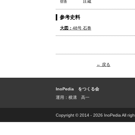
庄蔵
宿舎
参考史料
大図：
48号 石巻
← 戻る
InoPedia をつくる会
運用：横溝 高一
Copyright © 2014 - 2026 InoPedia All righ