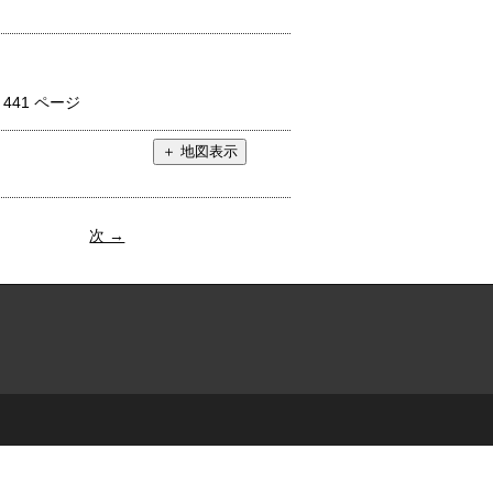
：
441 ページ
次 →