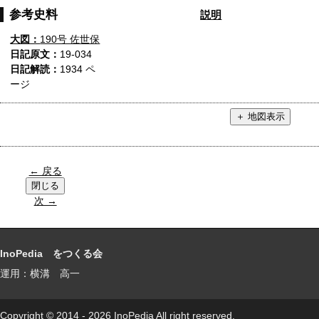
参考史料
説明
大図：
190号 佐世保
日記原文：
19-034
日記解読：
1934 ペ
ージ
← 戻る
次 →
InoPedia をつくる会
運用：横溝 高一
Copyright © 2014 - 2026 InoPedia All right reserved.