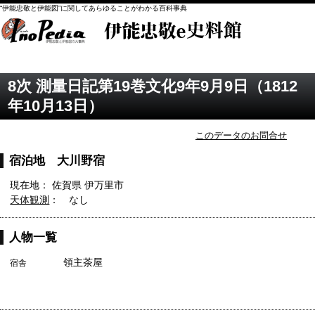
“伊能忠敬と伊能図”に関してあらゆることがわかる百科事典
8次 測量日記第19巻文化9年9月9日（1812
年10月13日）
このデータのお問合せ
宿泊地 大川野宿
現在地： 佐賀県 伊万里市
天体観測
： なし
人物一覧
領主茶屋
宿舎