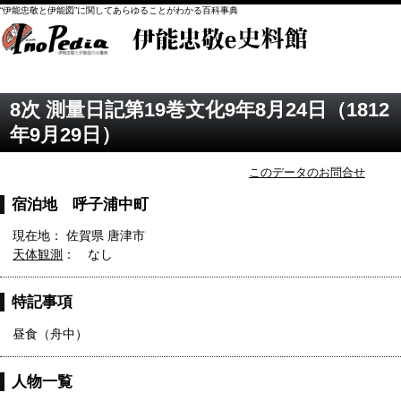
“伊能忠敬と伊能図”に関してあらゆることがわかる百科事典
8次 測量日記第19巻文化9年8月24日（1812
年9月29日）
このデータのお問合せ
宿泊地 呼子浦中町
現在地： 佐賀県 唐津市
天体観測
： なし
特記事項
昼食（舟中）
人物一覧