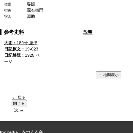
客館
宿舎
源右衛門
宿舎
源助
宿舎
参考史料
説明
大図：
189号 唐津
日記原文：
19-023
日記解読：
1925 ペ
ージ
← 戻る
次 →
InoPedia をつくる会