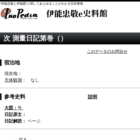
“伊能忠敬と伊能図”に関してあらゆることがわかる百科事典
次 測量日記第巻（）
このデータのお問合せ
宿泊地
現在地：
天体観測
： なし
参考史料
説明
大図：
号
日記原文：
日記解読：
ページ
← 戻る