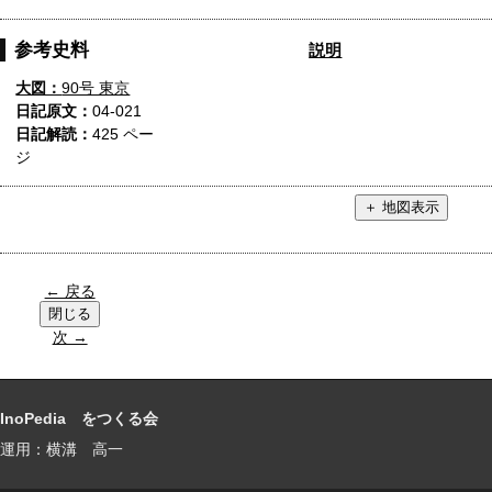
参考史料
説明
大図：
90号 東京
日記原文：
04-021
日記解読：
425 ペー
ジ
← 戻る
次 →
InoPedia をつくる会
運用：横溝 高一