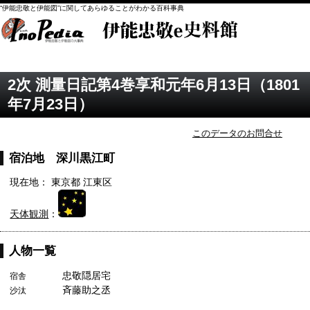
“伊能忠敬と伊能図”に関してあらゆることがわかる百科事典
2次 測量日記第4巻享和元年6月13日（1801
年7月23日）
このデータのお問合せ
宿泊地 深川黒江町
現在地： 東京都 江東区
天体観測
：
人物一覧
忠敬隠居宅
宿舎
斉藤助之丞
沙汰