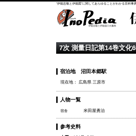
“伊能忠敬と伊能図”に関してあらゆることがわかる百科事
7次 測量日記第14巻文化6
宿泊地 沼田本郷駅
現在地： 広島県 三原市
人物一覧
米田屋勇治
宿舎
参考史料