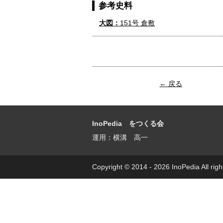
参考史料
大図：
151号 倉敷
← 戻る
InoPedia をつくる会
運用：横溝 高一
Copyright © 2014 - 2026 InoPedia All righ