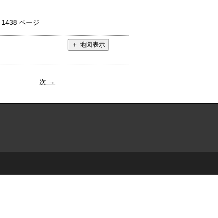
：
1438 ページ
次 →