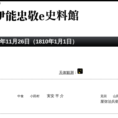
典
年11月26日（1810年1月1日）
天体観測
：
実安 平 介
中食 小田村
見回 山田
屋弥治兵