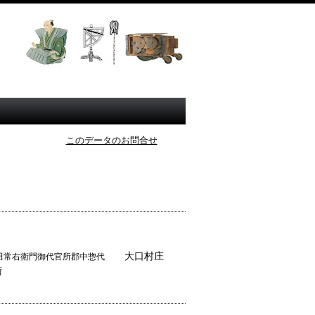
このデータのお問合せ
大口村庄
常右衛門御代官所郡中惣代
衛