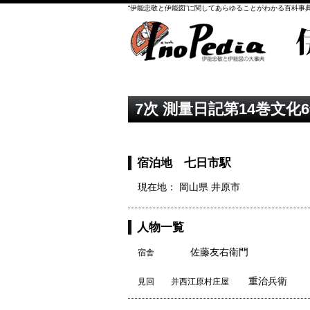
“伊能忠敬と伊能図”に関してあらゆることがわかる百科事
7次 測量日記第14巻文化6
宿泊地 七日市駅
現在地： 岡山県 井原市
人物一覧
佐藤友右衛門
宿舎
重治兵衛
見回 并西江原村庄屋