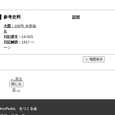
参考史料
説明
大図：
109号 木曾福
島
日記原文：
14-015
日記解読：
1417 ペ
ージ
← 戻る
次 →
InoPedia をつくる会