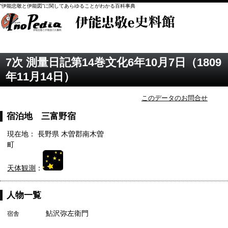
“伊能忠敬と伊能図”に関してあらゆることがわかる百科事典
7次 測量日記第14巻文化6年10月7日（1809
年11月14日）
このデータのお問合せ
宿泊地 三富野宿
現在地： 長野県 木曽郡南木曽
町
天体観測
：
人物一覧
鮎沢弥左衛門
宿舎