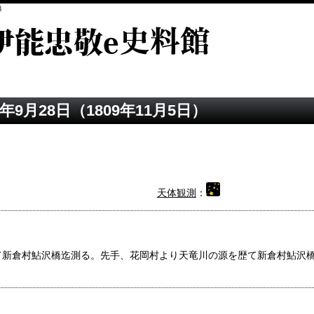
典
年9月28日（1809年11月5日）
天体観測
：
て新倉村鮎沢橋迄測る。先手、花岡村より天竜川の源を歴て新倉村鮎沢