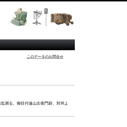
このデータのお問合せ
橋迄測る。御目付遠山左衛門尉、対州よ