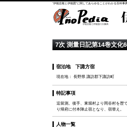
“伊能忠敬と伊能図”に関してあらゆることがわかる百科事
7次 測量日記第14巻文化6
宿泊地 下諏方宿
現在地： 長野県 諏訪郡下諏訪町
特記事項
逗留測。後手、東堀村より岡谷村を歴
り帰府に付本陣止宿となり、宿替え。
人物一覧