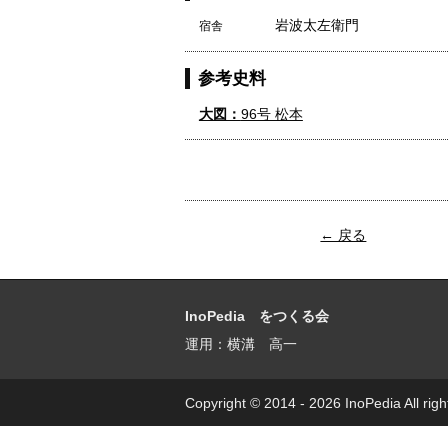
岩波太左衛門
宿舎
参考史料
大図：
96号 松本
← 戻る
InoPedia をつくる会
運用：横溝 高一
Copyright © 2014 - 2026 InoPedia All righ