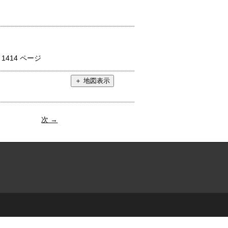
：
1414 ページ
次 →