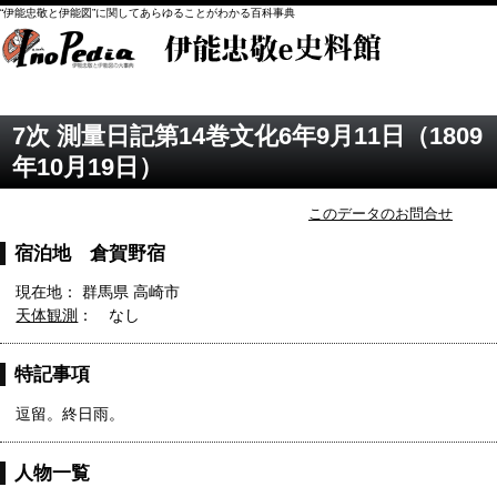
“伊能忠敬と伊能図”に関してあらゆることがわかる百科事典
7次 測量日記第14巻文化6年9月11日（1809
年10月19日）
このデータのお問合せ
宿泊地 倉賀野宿
現在地： 群馬県 高崎市
天体観測
： なし
特記事項
逗留。終日雨。
人物一覧