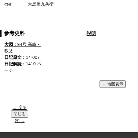
大黒屋九兵衛
宿舎
参考史料
説明
大図：
94号 高崎・
秩父
日記原文：
14-007
日記解読：
1410 ペ
ージ
← 戻る
次 →