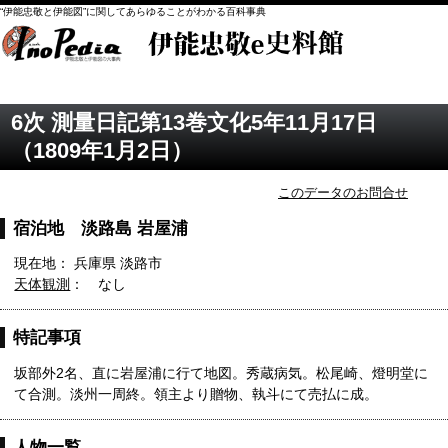
“伊能忠敬と伊能図”に関してあらゆることがわかる百科事典
6次 測量日記第13巻文化5年11月17日
（1809年1月2日）
このデータのお問合せ
宿泊地 淡路島 岩屋浦
現在地： 兵庫県 淡路市
天体観測
： なし
特記事項
坂部外2名、直に岩屋浦に行て地図。秀蔵病気。松尾崎、燈明堂に
て合測。淡州一周終。領主より贈物、執斗にて売払に成。
人物一覧