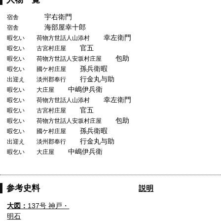
宇右衛門
宿舎
海部屋幸十郎
宿舎
幸左衛門
暇乞い 荷物方世話人山添村
官五
暇乞い 古宮村庄屋
包助
暇乞い 荷物方世話人安坂村庄屋
孫兵衛暇
暇乞い 國ケ村庄屋
行金丸与助
出迎え 淡州郡奉行
中嶋伊兵衛
暇乞い 大庄屋
幸左衛門
暇乞い 荷物方世話人山添村
官五
暇乞い 古宮村庄屋
包助
暇乞い 荷物方世話人安坂村庄屋
孫兵衛暇
暇乞い 國ケ村庄屋
行金丸与助
出迎え 淡州郡奉行
中嶋伊兵衛
暇乞い 大庄屋
参考史料
説明
大図：
137号 神戸・
明石