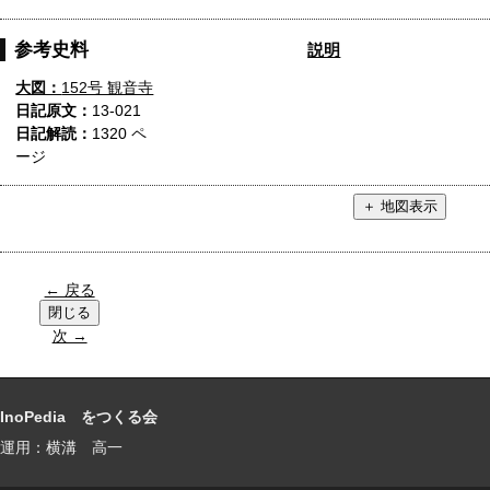
参考史料
説明
大図：
152号 観音寺
日記原文：
13-021
日記解読：
1320 ペ
ージ
← 戻る
次 →
InoPedia をつくる会
運用：横溝 高一