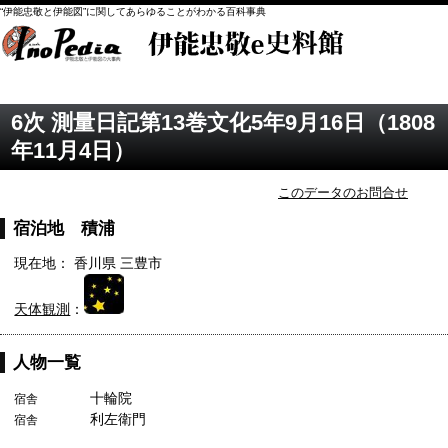
“伊能忠敬と伊能図”に関してあらゆることがわかる百科事典
6次 測量日記第13巻文化5年9月16日（1808
年11月4日）
このデータのお問合せ
宿泊地 積浦
現在地： 香川県 三豊市
天体観測
：
人物一覧
十輪院
宿舎
利左衛門
宿舎