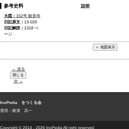
参考史料
説明
大図：
152号 観音寺
日記原文：
13-020
日記解読：
1318 ペ
ージ
← 戻る
次 →
InoPedia をつくる会
運用：横溝 高一
Copyright © 2014 - 2026 InoPedia All right reserved.