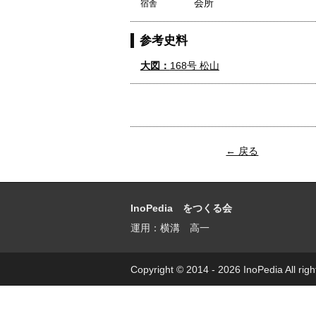
会所
宿舎
参考史料
大図：
168号 松山
← 戻る
InoPedia をつくる会
運用：横溝 高一
Copyright © 2014 - 2026 InoPedia All righ