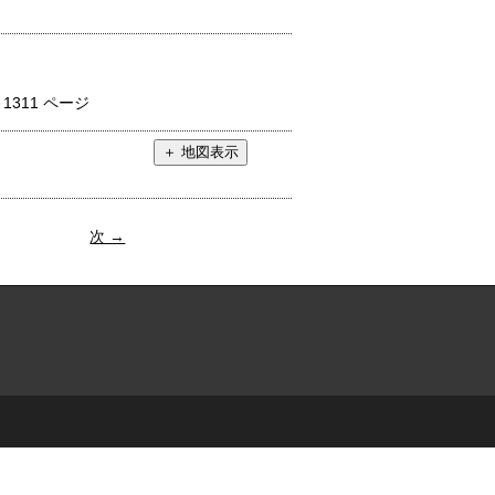
：
1311 ページ
次 →