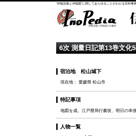
“伊能忠敬と伊能図”に関してあらゆることがわかる百科事
6次 測量日記第13巻文化5
宿泊地 松山城下
現在地： 愛媛県 松山市
特記事項
地図を成。江戸暦局行書状、明日の幸
人物一覧