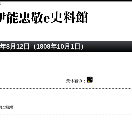
典
年8月12日（1808年10月1日）
天体観測
：
便に相頼