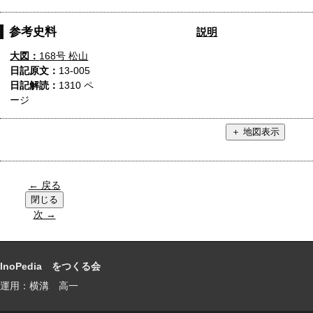
参考史料
説明
大図：
168号 松山
日記原文：
13-005
日記解読：
1310 ペ
ージ
← 戻る
次 →
InoPedia をつくる会
運用：横溝 高一