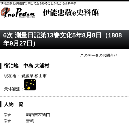
“伊能忠敬と伊能図”に関してあらゆることがわかる百科事典
6次 測量日記第13巻文化5年8月8日（1808
年9月27日）
このデータのお問合せ
宿泊地 中島 大浦村
現在地： 愛媛県 松山市
天体観測
：
人物一覧
堀内吉左衛門
宿舎
善蔵
宿舎